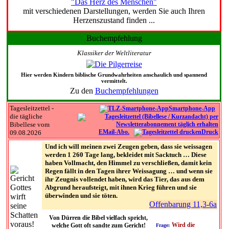
"Das Herz des Menschen"
mit verschiedenen Darstellungen, werden Sie auch Ihren
Herzenszustand finden ...
Buchempfehlung
Klassiker der Weltliteratur
Hier werden Kindern biblische Grundwahrheiten anschaulich und spannend
vermittelt.
Zu den
Buchempfehlungen
Tagesleitzettel -
Smartphone-App
die tägliche
Bibellese vom
EMail-Abo.
Druck
09.08.2026
Und ich will meinen zwei Zeugen geben, dass sie weissagen
werden 1 260 Tage lang, bekleidet mit Sacktuch … Diese
haben Vollmacht, den Himmel zu verschließen, damit kein
Regen fällt in den Tagen ihrer Weissagung … und wenn sie
ihr Zeugnis vollendet haben, wird das Tier, das aus dem
Abgrund heraufsteigt, mit ihnen Krieg führen und sie
überwinden und sie töten.
Offenbarung 11,3-6a
Von Dürren die Bibel vielfach spricht,
Wird die
welche Gott oft sandte zum Gericht!
Frage: