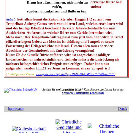
derzeitige Dürre bald
Drum lasst Euch warnen, nicht mehr zu
enden?
ruh’n,
sondern umzukehren und Buße zu tun!
Gott allein kennt die Zeitpunkte, aber Haggai 1+2 spricht vom
Aufruf:
Tempelbau-Auftrag Gottes sowie vom dürren Land, welches erschüttert wird
und der heutige Bibeltext beschreibt die erste Jahrwochenhälfte bis zum
Antichristen- Auftreten, in welcher Dürre zum Gericht herrschen wird.
Mehr noch: Der Tempelbau-Auftrag passt zum jetzt vom Sanhedrin in Israel
offiziell erfolgten Gebets zur Messias-Enthüllung und Tempelbau sowie
Fortsetzung der Heilsgeschichte mit Israel. Diesem allen muss aber der
Abschluss der Gemeindezeit mit Entrückung vorangehen!
Kurz: Ob die aktuelle Dürre aufhören wird ist angesichts unzähliger
Endzeitzeichen unwahrscheinlich und vielmehr müsste die Entrückung als
nächstes heilsgeschichtliches Ereignis nun erfolgen. Daher kann nur
aufgerufen werden JETZT zu Jesus zu kommen, ehe es `zu spät` ist!
( Link-Tipp zum Thema:
www.gottesbotschaft.de/?pg=1800&NUMMER=1676#News1676
)
Suchen Sie
seelsorgerliche Hilfe
? Kontaktadressen finden Sie unter
Seelsorge / christliche Lebenshilfe
Impressum
Druck